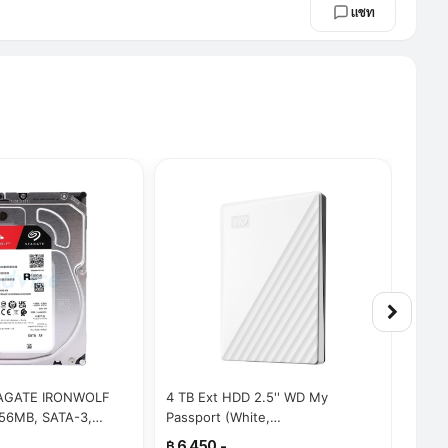
แชท
EAGATE IRONWOLF
4 TB Ext HDD 2.5'' WD My
Encl
56MB, SATA-3,
Passport (White,
3084
8)
WDBPKJ0040BWT)
฿ 6,450.-
฿ 39