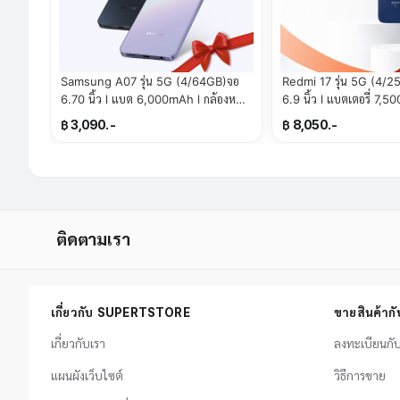
Samsung A07 รุ่น 5G (4/64GB)จอ
Redmi 17 รุ่น 5G (4/
6.70 นิ้ว l แบต 6,000mAh l กล้องหลัง
6.9 นิ้ว l แบตเตอรี่ 7,500 mAh l ถ่าย
50MP(By SuperTStore)
ภาพคมชัด (By SuperT
฿ 3,090.-
฿ 8,050.-
ติดตามเรา
เกี่ยวกับ SUPERTSTORE
ขายสินค้า
เกี่ยวกับเรา
ลงทะเบียนก
แผนผังเว็บไซต์
วิธีการขาย