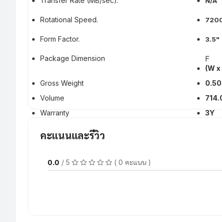
Transfer Rate (MB/sec).
N/A
Rotational Speed.
720
Form Factor.
3.5"
F
Package Dimension
(W x
Gross Weight
0.50
Volume
714.
Warranty
3Y
คะแนนและรีวิว
0.0
/ 5
( 0 คะแนน )