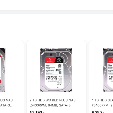
LUS NAS
2 TB HDD WD RED PLUS NAS
1 TB HDD S
ATA-3,
(5400RPM, 64MB, SATA-3,
(5400RPM, 2
WD20EFPX)
ST1000VN00
฿ 3,190.-
฿ 280.-