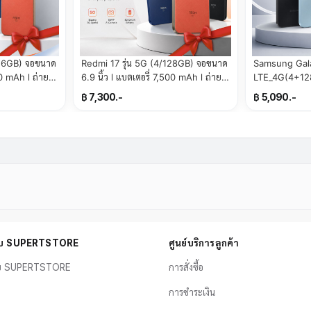
256GB) จอขนาด
Redmi 17 รุ่น 5G (4/128GB) จอขนาด
Samsung Gal
6.9 นิ้ว l แบตเตอรี่ 7,500 mAh l ถ่าย
LTE_4G(4+128GB
Store)
ภาพคมชัด (By SuperTStore)
Super AMOLED l กล้อง 50
฿ 7,300.-
฿ 5,090.-
พิกเซล(By Su
กับ SUPERTSTORE
ศูนย์บริการลูกค้า
ับ SUPERTSTORE
การสั่งซื้อ
การชำระเงิน