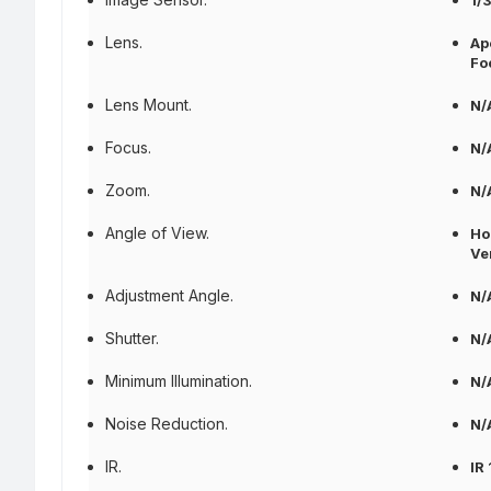
Lens.
Ap
Fo
Lens Mount.
N/
Focus.
N/
Zoom.
N/
Angle of View.
Ho
Ver
Adjustment Angle.
N/
Shutter.
N/
Minimum Illumination.
N/
Noise Reduction.
N/
IR.
IR