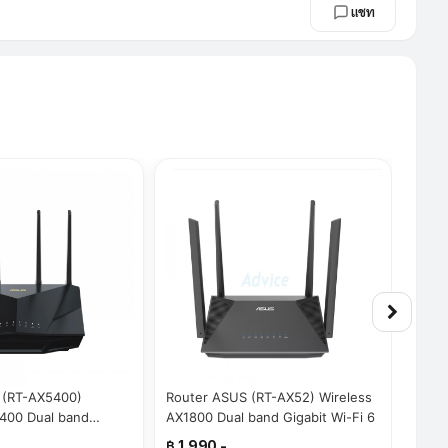
แชท
 (RT-AX5400)
Router ASUS (RT-AX52) Wireless
Wire
400 Dual band
AX1800 Dual band Gigabit Wi-Fi 6
(PCE
 6
WI-FI
฿ 1,990.-
฿ 1,