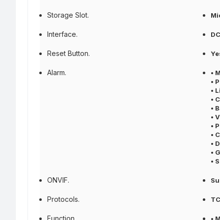
Storage Slot.
Mi
Interface.
DC
Reset Button.
Ye
Alarm.
• 
• 
• 
• 
• 
• 
• 
• 
• 
• 
• 
ONVIF.
Su
Protocols.
TC
Function.
• 