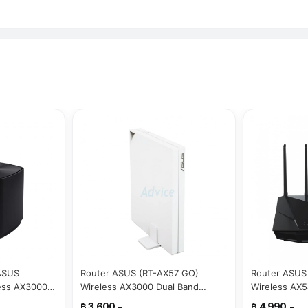
ASUS
Router ASUS (RT-AX57 GO)
Router ASUS
less AX3000
Wireless AX3000 Dual Band
Wireless AX5
ack 2)
Gigabit Wi-FI 6 Travel
Gigabit Wi-Fi
฿ 3,600.-
฿ 4,990.-