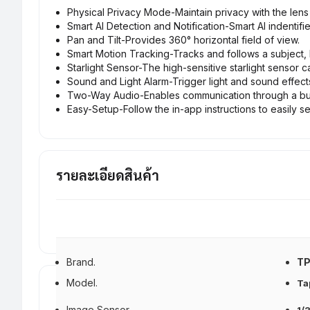
Physical Privacy Mode-Maintain privacy with the len
Smart AI Detection and Notification-Smart AI indenti
Pan and Tilt-Provides 360° horizontal field of view.
Smart Motion Tracking-Tracks and follows a subject, k
Starlight Sensor-The high-sensitive starlight sensor c
Sound and Light Alarm-Trigger light and sound effects
Two-Way Audio-Enables communication through a bui
Easy-Setup-Follow the in-app instructions to easily se
รายละเอียดสินค้า
Brand.
TP
Model.
Ta
Image Sensor.
1/