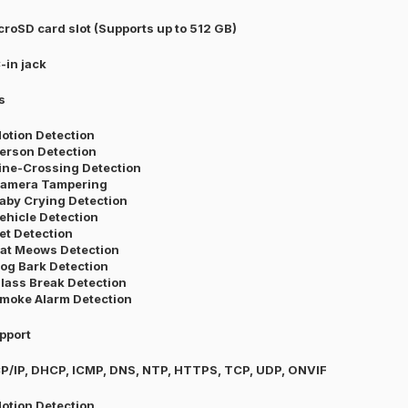
croSD card slot (Supports up to 512 GB)
-in jack
s
Motion Detection
Person Detection
Line-Crossing Detection
Camera Tampering
Baby Crying Detection
Vehicle Detection
Pet Detection
Cat Meows Detection
Dog Bark Detection
Glass Break Detection
Smoke Alarm Detection
pport
P/IP, DHCP, ICMP, DNS, NTP, HTTPS, TCP, UDP, ONVIF
Motion Detection