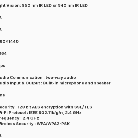
ght Vision: 850 nm IR LED or 940 nm IR LED
A
A
60×1440
264
fps
Audio Communication : two-way audio
Audio Input & Output : Built-in microphone and speaker
ne
Security : 128 bit AES encryption with SSL/TLS
Wi-Fi Protocol : IEEE 802.11b/g/n, 2.4 GHz
Frequency : 2.4 GHz
Wireless Security : WPA/WPA2-PSK
A