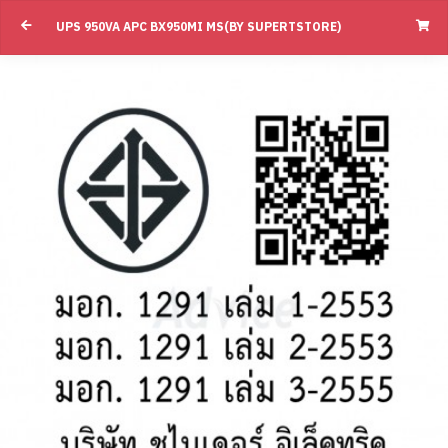
UPS 950VA APC BX950MI MS(BY SUPERTSTORE)