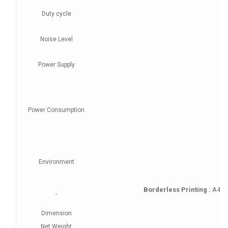
Duty cycle
Noise Level
Power Supply
Power Consumption
Environment
Borderless Printing :
A4, Le
-
Dimension
Net Weight