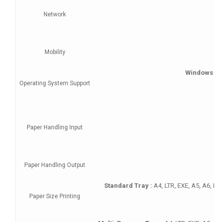
Network
B
Mobility
Windows :
7
Operating System Support
Paper Handling Input
Paper Handling Output
Standard Tray :
A4, LTR, EXE, A5, A6, Ph
Paper Size Printing