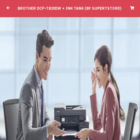
BROTHER DCP-T820DW + INK TANK (BY SUPERTSTORE)