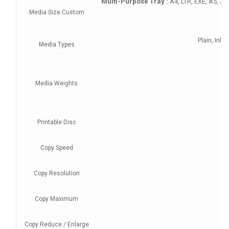
Multi-Purpose Tray :
A4, LTR, EXE, A5, A6,
Media Size Custom
Plain, Ink
Media Types
Media Weights
Printable Disc
Copy Speed
Copy Resolution
Copy Maximum
Copy Reduce / Enlarge