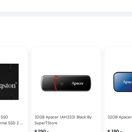
 SSD
32GB Apacer (AH333) Black By
32GB Apacer
rnal SSD 2.5
SuperTStore
฿ 190.-
฿ 190.-