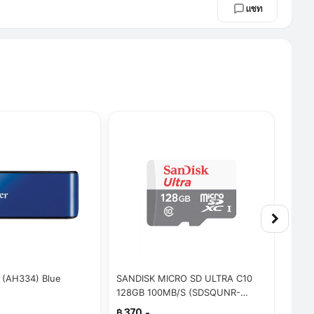
แชท
 (AH334) Blue
SANDISK MICRO SD ULTRA C10
1 TB 
128GB 100MB/S (SDSQUNR-
(SDS
128G-GN6MN) By SuperTStore
฿ 370.-
฿ 5,7