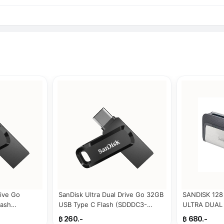
rive Go
SanDisk Ultra Dual Drive Go 32GB
SANDISK 128
lash
USB Type C Flash (SDDDC3-
ULTRA DUAL 
6)
032G-G46)
(SDDDC2_12
฿ 260.-
฿ 680.-