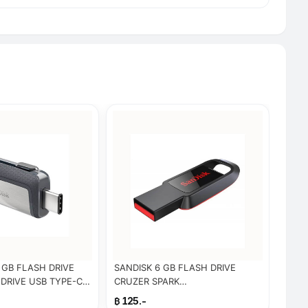
 GB FLASH DRIVE
SANDISK 6 GB FLASH DRIVE
DRIVE USB TYPE-C
CRUZER SPARK
8G_G46)
(SDCZ61_016G_G35)
฿ 125.-