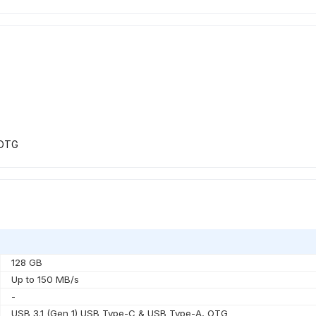
 OTG
128 GB
Up to 150 MB/s
-
USB 3.1 (Gen 1) USB Type-C & USB Type-A, OTG