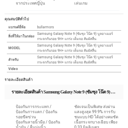
จากประเทศญี่ปุ่น
เล่นเกม
คุณสมบัติทั่วไป
แบรนด์ยี่ห้อ
bullarmors
Samsung Galaxy Note 9 (ซัมซุง โน๊ต 9) บูลอาเมอร์
สิ่งที่ให้มาในกล่อง
กระจกกันรอย 9H+ แกร่ง เต็มจอ สัมผัสลื่น
Samsung Galaxy Note 9 (ซัมซุง โน๊ต 9) บูลอาเมอร์
MODEL
กระจกกันรอย 9H+ แกร่ง เต็มจอ สัมผัสลื่น
Samsung Galaxy Note 9 (ซัมซุง โน๊ต 9) บูลอาเมอร์
สำหรับ
กระจกกันรอย 9H+ แกร่ง เต็มจอ สัมผัสลื่น
Video
รายละเอียดสินค้า
รายละเอียดสินค้า Samsung Galaxy Note 9 (ซัมซุง โน๊ต 9) บูลอาเมอร์ กระจกกันรอย 9H+ แกร่ง เต็มจอ สัมผัสลื่น
ป้องกันการกระแทก /
ชัดเจนเป็นพิเศษ ส่งผ่าน
ป้องกันการแตก / ป้องกัน
แสงสูงสุด 99.9% การรับ
รอยขีดข่วน
ชมแบบ HD ได้อย่างคมชัด
ป้องกันลายนิ้วมือ / ป้องกัน
เนื้อกระจกบางเฉียบ เพียง
น้ำมัน / ลื่นนุ่มนิ้ว
0.33 มิลลิเมตร