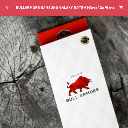
Bullarmors Samsung Galaxy Note 9 (ซัมซุง โ
BULLARMORS SAMSUNG GALAXY NOTE 9 (ซัมซุง โน๊ต 9) กระจกกันรอย 9H+ แกร่ง เต็มจอ สัมผัสลื่น