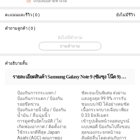
เกีบเงินปลายทางได้
คะแนนและรีวิว ( 0 )
ยังไม่มีรีวิว
คำถามลูกค้า ( 0 )
ยังไม่มีคำถาม
ถามคำถาม
คำอธิบายสั้น
รายละเอียดสินค้า Samsung Galaxy Note 9 (ซัมซุง โน๊ต 9) บูลอาเมอร์ กระจกกันรอย 9H+ แกร่ง เต็มจอ สัมผัสลื่น
ป้องกันการกระแทก /
ชัดเจนเป็นพิเศษ ส่งผ่าน
ป้องกันการแตก / ป้องกัน
แสงสูงสุด 99.9% การรับ
รอยขีดข่วน
ชมแบบ HD ได้อย่างคมชัด
ป้องกันลายนิ้วมือ / ป้องกัน
เนื้อกระจกบางเฉียบ เพียง
น้ำมัน / ลื่นนุ่มนิ้ว
0.33 มิลลิเมตร
การดูดซับอัตโนมัติ / ไม่
เข้ารูปเต็มหน้าจอสมบูรณ์
เกิดฟองอากาศ / ติดตั้งง่าย
แบบพอดี ป้องกันไปถึงขอบ
ใช้กระจกดีที่สุด Japan
สุดของกระจกหน้าจอ
Asahi (AGC) คุณภาพสูง
สัมผัสลื่นโดดเด่นกับการ