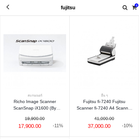
fujitsu
0
fujitsu
สแกนเนอร์
อื่น ๆ
Richo Image Scanner
Fujitsu fi-7240 Fujitsu
ScanSnap iX1600 (By
Scanner fi-7240 A4 Scanner
SuperTStore)
warraty 1 Year
19,900.00
41,000.00
-11%
-10%
17,900.00
37,000.00