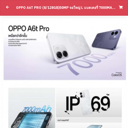
OPPO A6T PRO (8/128GB)50MP จอใหญ่ L แบตเตอรี่ 7000MAH L ชาร์จไว 45W กันน้ำ IP69