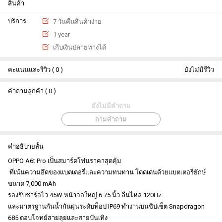
สินค้า
บริการ
7 วันคืนสินค้าง่าย
1 year
เกีบเงินปลายทางได้
คะแนนและรีวิว ( 0 )
ยังไม่มีรีวิว
คำถามลูกค้า ( 0 )
ยังไม่มีคำถาม
ถามคำถาม
คำอธิบายสั้น
OPPO A6t Pro เป็นสมาร์ตโฟนราคาสุดคุ้ม
ที่เน้นความอึดของแบตเตอรี่และความทนทาน โดดเด่นด้วยแบตเตอรี่ยักษ์
ขนาด 7,000 mAh
รองรับชาร์จไว 45W หน้าจอใหญ่ 6.75 นิ้ว ลื่นไหล 120Hz
และมาตรฐานกันน้ำกันฝุ่นระดับท็อป IP69 ทำงานบนชิปเซ็ต Snapdragon
685 ตอบโจทย์สายลุยและสายบันเทิง