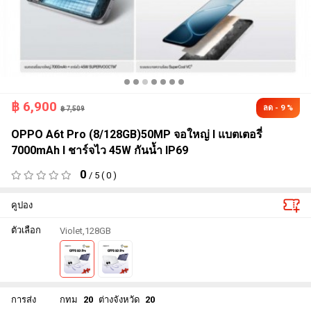
฿
6,900
ลด - 9 %
฿ 7,509
OPPO A6t Pro (8/128GB)50MP จอใหญ่ l แบตเตอรี่
7000mAh l ชาร์จไว 45W กันน้ำ IP69
0
/ 5 ( 0 )
คูปอง
ตัวเลือก
Violet,128GB
การส่ง
กทม
20
ต่างจังหวัด
20