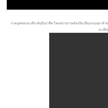
ภาพบุคคลบนเวทีระดับมืออาชีพ โหมดถ่ายภาพอัจฉริยะที่ออกแบบมาสำหรับ
ละเอีย