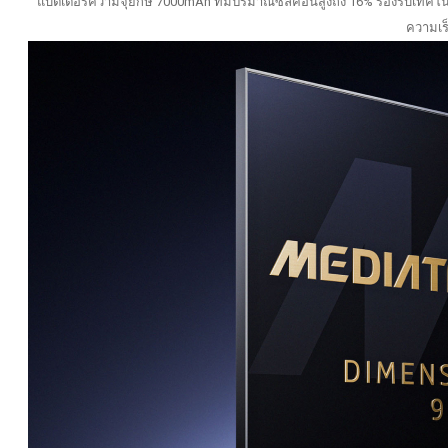
แบตเตอรี่ความจุยักษ์ 7000mAh ที่มีปริมาณซิลิคอนสูงถึง 16% รองรับเทคโ
ความเร็