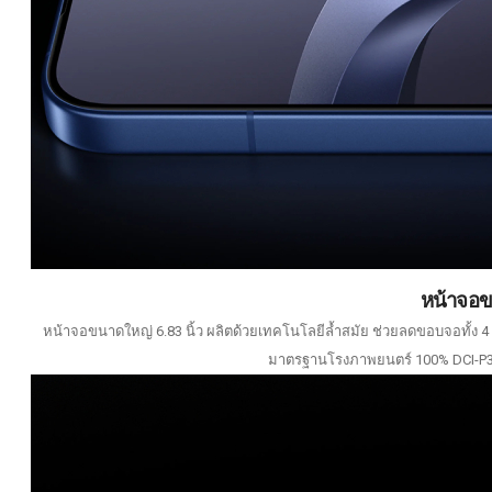
หน้าจอข
หน้าจอขนาดใหญ่ 6.83 นิ้ว ผลิตด้วยเทคโนโลยีล้ำสมัย ช่วยลดขอบจอทั้ง 4 
มาตรฐานโรงภาพยนตร์ 100% DCI-P3 อ