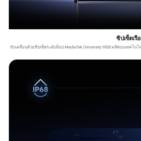
ชิปเซ็ตเร
ขับเคลื่อนด้วยชิปเซ็ตระดับท็อป MediaTek Dimensity 9500 ผลิตบนเทคโนโ