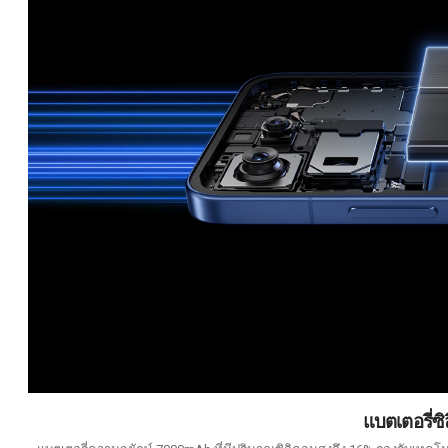
แบตเตอรี่ซ