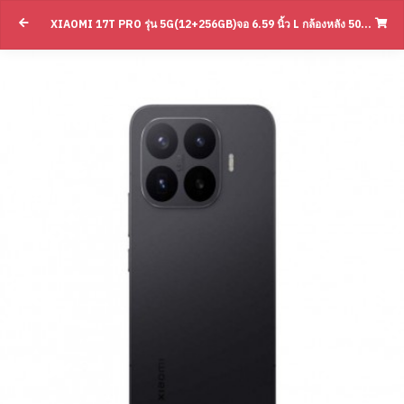
XIAOMI 17T PRO รุ่น 5G(12+256GB)จอ 6.59 นิ้ว L กล้องหลัง 50MP L แบตเตอรี่ 6,500 MAH(BY SUPERTSTORE)