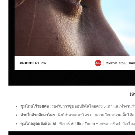
เล
ซูมไกลไร้รอยต่อ
: รองรับการซูมออปติคัลโดยตรง 5 เท่า และทำงานร่
ถ่ายใกล้ระดับมาโคร
: ฟังก์ชันเทเลมาโคร ถ่ายภาพวัตถุขนาดเล็กได้ละ
ซูมไกลสุดพลังด้วย AI
: ฟีเจอร์ AI Ultra Zoom ช่วยทลายขีดจำกัดเรื