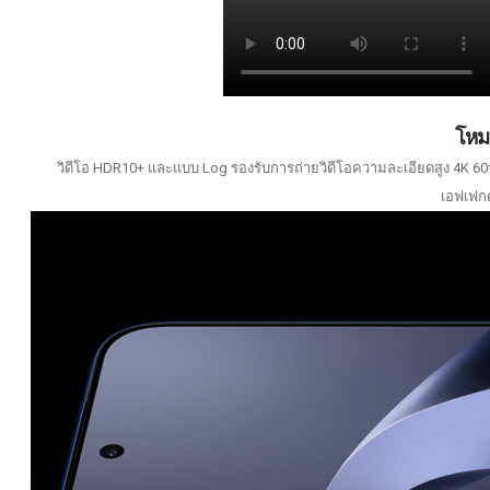
โหมด
วิดีโอ HDR10+ และแบบ Log รองรับการถ่ายวิดีโอความละเอียดสูง 4K 60f
เอฟเฟกต