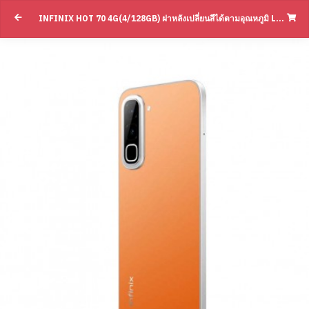
INFINIX HOT 70 4G(4/128GB) ฝาหลังเปลี่ยนสีได้ตามอุณหภูมิ L แบตอึด 6,000 MAH(BY SUPERTSTORE)