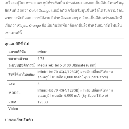
เครื่องอยู่ในสภาวะอุณหภูมิต่ำหรือเย็น ฝาหลังจะแสดงผลเป็นสีส้มโทนเข้มดู
ลึกลับที่เรียกว่า
Quiet Orange
แต่เมื่อตัวเครื่องเริ่มอุ่นขึ้นหรือได้รับความร้อน
จากการจับถือและการใช้งาน สีฝาหลังจะค่อยๆ เปลี่ยนเป็นสีส้มสว่างสดใสที่
เรียกว่า
Playful Orange
ถือเป็นกิมมิกที่น่าตื่นตาตื่นใจสำหรับสมาร์ทโฟนใน
เซกเมนต์นี้
คุณสมบัติทั่วไป
แบรนด์ยี่ห้อ
Infinix
ขนาดหน้าจอ
6.78
ระบบปฏิบัติการณ์
MediaTek Helio G100 Ultimate (6 nm)
Infinix Hot 70 4G(4/128GB) ฝาหลังเปลี่ยนสีได้ตาม
สิ่งที่ให้มาในกล่อง
อุณหภูมิ l แบตอึด 6,000 mAh(By SuperTStore)
แรม
4
Infinix Hot 70 4G(4/128GB) ฝาหลังเปลี่ยนสีได้ตาม
MODEL
อุณหภูมิ l แบตอึด 6,000 mAh(By SuperTStore)
ROM
128GB
Video
รายละเอียดสินค้า