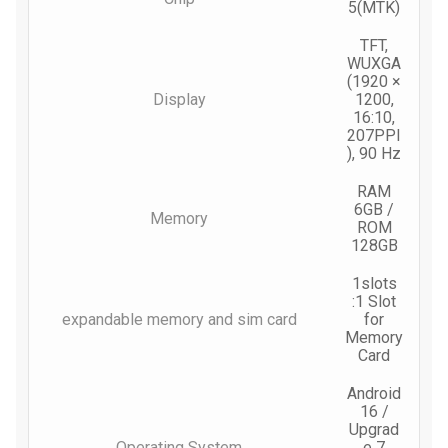
5(MTK)
TFT,
WUXGA
(1920 ×
Display
1200,
16:10,
207PPI
), 90 Hz
RAM
6GB /
Memory
ROM
128GB
1slots
:1 Slot
expandable memory and sim card
for
Memory
Card
Android
16 /
Upgrad
Operating System
e 7