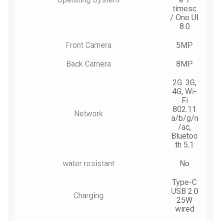
timesc
/ One UI
8.0
Front Camera
5MP
Back Camera
8MP
2G. 3G,
4G, Wi-
Fi
802.11
Network
a/b/g/n
/ac,
Bluetoo
th 5.1
water resistant
No
Type-C
USB 2.0
Charging
25W
wired