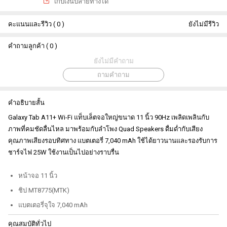
เกีบเงินปลายทางได้
คะแนนและรีวิว ( 0 )
ยังไม่มีรีวิว
คำถามลูกค้า ( 0 )
ยังไม่มีคำถาม
ถามคำถาม
คำอธิบายสั้น
Galaxy Tab A11+ Wi-Fi แท็บเล็ตจอใหญ่ขนาด 11 นิ้ว 90Hz เพลิดเพลินกับ
ภาพที่คมชัดลื่นไหล มาพร้อมกับลำโพง Quad Speakers ดื่มด่ำกับเสียง
คุณภาพเสียงรอบทิศทาง แบตเตอรี่ 7,040 mAh ใช้ได้ยาวนานและรองรับการ
ชาร์จไฟ 25W ใช้งานเป็นไปอย่างราบรื่น
หน้าจอ 11 นิ้ว
ชิป MT8775(MTK)
แบตเตอรี่จุใจ 7,040 mAh
คุณสมบัติทั่วไป