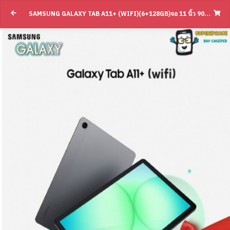
Samsung Galaxy Tab A11+ (Wifi)(6+128GB)
SAMSUNG GALAXY TAB A11+ (WIFI)(6+128GB)จอ 11 นิ้ว 90HZ L +CASE+ADAPER(BY SUPERTSTORE)