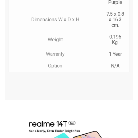
Purple
7.5 x 0.8
Dimensions W x D x H
x 16.3
cm.
0.196
Weight
Kg.
Warranty
1 Year
Option
N/A