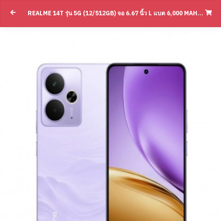
Realme 14T รุ่น 5G (12/512GB) จอ 6.67 นิ้
REALME 14T รุ่น 5G (12/512GB) จอ 6.67 นิ้ว L แบต 6,000 MAH L DIMENSITY 6300(BY SUPERTSTORE)