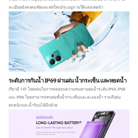
ละเอียดยังคงคมชัดและสดใสแม้จะอยู่ภายใต้แสงแดดจ้า
ระดับการกันน้ำ IP69 ผ่านฝน น้ำกระเซ็น และหยดน้ำ
เรียวมี 14T โดดเด่นในการทดสอบความทนทานต่อน้ำระดับ IP69, IP68
และ IP66 โดยสามารถทนต่อทั้งน้ำกระเซ็นและละอองน้ำ รวมถึงฝน
ตกหนักและน้ำร้อนได้อีกด้วย