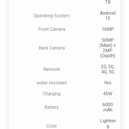
TB
Android
Operating System
15
Front Camera
16MP
50MP
(Main) +
Back Camera
2MP
(Depth)
2G, 3G,
Network
4G, 5G
water resistant
Yes
Charging
45W
6000
Battery
mAh
Lightnin
Color
g