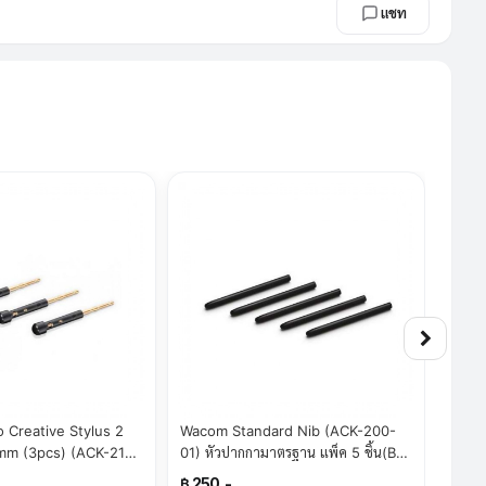
แชท
 Creative Stylus 2
Wacom Standard Nib (ACK-200-
ปากก
9mm (3pcs) (ACK-210-
01) หัวปากกามาตรฐาน แพ็ค 5 ชิ้น(By
Case 
erTStore)
SuperTStore)
Supe
฿ 250.-
฿ 3,3