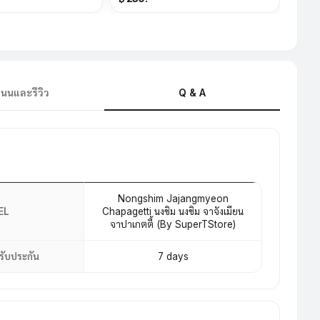
นนและรีวิว
Q & A
Nongshim Jajangmyeon
EL
Chapagetti นงชิม นงชิม จาจังเมียน
จาปาเกตตี้ (By SuperTStore)
รับประกัน
7 days