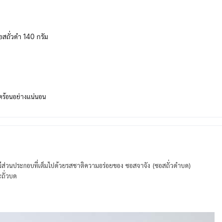
อสถั่วดำ 140 กรัม
็ดร้อนอย่างแน่นอน
มีส่วนประกอบที่เต็มไปด้วยรสชาติความอร่อยของ ซอสจาจัง (ซอสถั่วดำบด)
ถั่วบด