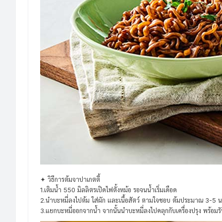
✦ วิธีการต้มจาปาเกตตี้
1.เติมน้ำ 550 มิลลิตรเปิดไฟตั้งหม้อ รอจนน้ำเริ่มเดือด
2.นำบะหมี่ลงไปต้ม ใส่ผัก และเนื้อสัตว์ ตามใจชอบ ต้มประมาณ 3-5 น
3.แยกบะหมี่ออกจากน้ำ จากนั้นนำบะหมี่ลงไปคลุกกับเครื่องปรุง พร้อม