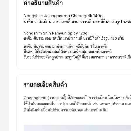
คำอธิบายสินค้า
Nongshim Jajangmyeon Chapagetti 140g.
นงชิม จาจังเมียน จาปาเกตตี้ มาม่าเกาหลี บะหมี่กึ่งสำเร็จรูป รสซ
Nongshim Shin Ramyun Spicy 120g.
นงชิม ชินรามยอน รสเผ็ด มาม่าเกาหลี บะหมี่กึ่งสำเร็จรูป 120 กรัม
นงชิม ชินรามยอน มาม่าเกาหลีขายดีอันดับ 1 ในเกาหลี
มีรสชาติที่เผ็ดร้อน เส้นมีลักษณะเหนียวนุ่ม หอมพริกเกาหลี
รับรองได้ว่าจะต้องถูกปากและถูกใจผู้ที่ชื่นชอบการทานอาหารรสชาติเผ
รายละเอียดสินค้า
Chapaghetti (จาปาเกตตี้) มีลักษณะคล้ายจาจังเมียน โดยในซอง ยัง
ใช้น้ำมันมะกอกแท้ในการปรุงและมีผักอบแห้ง เช่น แครอท, หัวหอม และ
อีกทั้งยังเต็มเปี่ยมไปด้วยความอร่อยของเส้นบะหมี่นงชิม