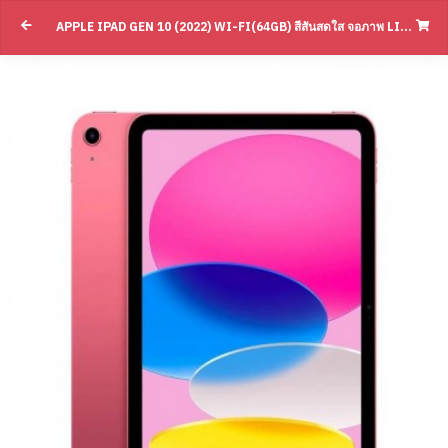
Apple iPad Gen 10 (2022) Wi-Fi(64GB) สีสั
APPLE IPAD GEN 10 (2022) WI-FI(64GB) สีสันสดใส จอภาพ LIQUID RETINA